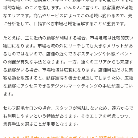
毛
域的な範囲のことを指します。かんたんに言うと、顧客獲得が可能
サ
なエリアです。商品やサービスによってこの地域は変わるので、先
ロ
ン
に分析をして、目指すべき市場地域を理解することが重要です。
に
適
たとえば、主に近所の顧客が利用する場合、市場地域は比較的狭い
し
範囲になります。市場地域の外にリーチしても大きなメリットがあ
た
るものではないので、店舗の近くでのポスティングや体験イベント
店
舗
の開催が有効な手法となります。一方、遠くのエリアからも来店す
集
る顧客がいる場合、市場地域は広範になります。店舗周辺だけに集
客
客活動を限定すると、顧客獲得の機会を見逃してしまうため、広範
の
な顧客にアクセスできるデジタルマーケティングの手法が適してい
具
ます。
体
例
セルフ脱毛サロンの場合、スタッフが常駐しないため、遠方からで
6.
も利用しやすいという特徴があります。そのエリアを考慮しつつ、
ま
と
集客手法を選ぶことが重要となります。
め