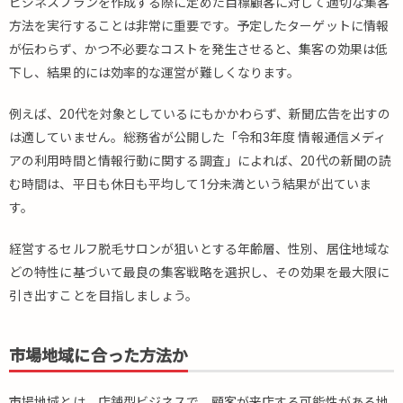
ビジネスプランを作成する際に定めた目標顧客に対して適切な集客
方
方法を実行することは非常に重要です。予定したターゲットに情報
法
が伝わらず、かつ不必要なコストを発生させると、集客の効果は低
4.
下し、結果的には効率的な運営が難しくなります。
面
白
例えば、20代を対象としているにもかかわらず、新聞広告を出すの
い
店
は適していません。総務省が公開した「令和3年度 情報通信メディ
舗
アの利用時間と情報行動に関する調査」によれば、20代の新聞の読
集
む時間は、平日も休日も平均して1分未満という結果が出ていま
客
す。
方
法
経営するセルフ脱毛サロンが狙いとする年齢層、性別、居住地域な
の
事
どの特性に基づいて最良の集客戦略を選択し、その効果を最大限に
例
引き出すことを目指しましょう。
5.
セ
市場地域に合った方法か
ル
フ
脱
市場地域とは、店舗型ビジネスで、顧客が来店する可能性がある地