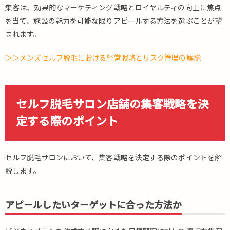
際
集客は、効果的なマーケティング戦略とロイヤルティの向上に焦点
の
を当て、施設の魅力を可能な限りアピールする方法を選ぶことが望
ポ
まれます。
イ
ン
ト
＞＞メンズセルフ脱毛における経営戦略とリスク管理の解説
3.
オ
ン
セルフ脱毛サロン店舗の集客戦略を決
ラ
イ
定する際のポイント
ン
と
オ
セルフ脱毛サロンにおいて、集客戦略を決定する際のポイントを解
フ
説します。
ラ
イ
ン
アピールしたいターゲットに合った方法か
の
集
客