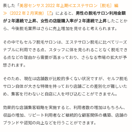
2.
表した「
美容センサス 2022 年上期≪エステサロン［脱毛］編
セ
≫（2022 年 2 月実施）
」によると、
男性の脱毛サロン利用金額
ル
が２年連続で上昇、女性の店販購入率が２年連続で上昇
したことか
フ
ら、今後脱毛業界はさらに売上増加を見せると考えられます。
脱
毛
サ
その中でもセルフ脱毛サロンは、エステサロン脱毛に比べてリーズ
ロ
ナブルに利用できる点、スタッフに体を見られることなく脱毛でき
ン
る点などの理由から需要が高まっており、さらなる市場の拡大が予
店
想されます。
舗
の
集
そのため、現在は店舗数が比較的多くない状況ですが、セルフ脱毛
客
サロン自体が大きな特徴を持っており店舗ごとの差別化が難しいた
戦
め、集客を行わないと自店に人を呼び込むことができません。
略
を
効果的な店舗集客戦略を実施すると、利用者数の増加はもちろん、
決
収益の増加、リピート利用者など継続的な顧客関係の構築、店舗の
定
す
ブランドや認知の向上などを行うことができます。
る