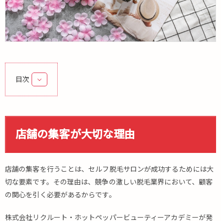
目次
1.
店
舗
の
店舗の集客が大切な理由
集
客
が
店舗の集客を行うことは、セルフ脱毛サロンが成功するためには大
大
切
切な要素です。その理由は、競争の激しい脱毛業界において、顧客
な
の関心を引く必要があるからです。
理
由
株式会社リクルート・ホットペッパービューティーアカデミーが発